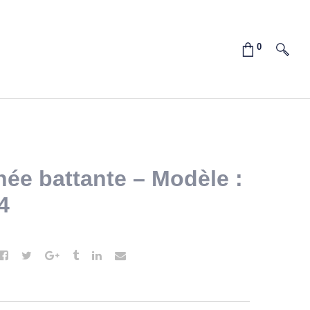
née battante – Modèle :
4