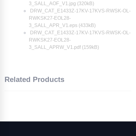
3_SALL_AOF_V1.jpg (320kB)
DRW_CAT_E1433Z-17KV-17KVS-RWSK-OL-
RWKSK27-EOL28-
3_SALL_APR_V1.eps (433kB)
DRW_CAT_E1433Z-17KV-17KVS-RWSK-OL-
RWKSK27-EOL28-
3_SALL_APRW_V1.pdf (159kB)
Related Products